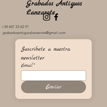
Grabados Antiguos
Lanzarote
+34 607 23 62 91
grabadosantiguoslanzarote@gmail.com
Suscríbete a nuestra 
newsletter
Email
*
Enviar