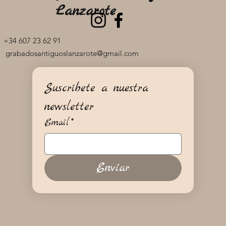
Lanzarote
+34 607 23 62 91
grabadosantiguoslanzarote@gmail.com
Suscríbete a nuestra 
newsletter
Email
*
Enviar